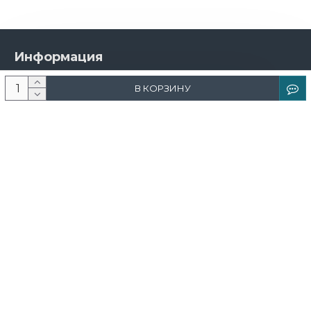
Информация
О компании
В КОРЗИНУ
Новости и акции
Доставка и оплата
Контакты
Дизайнерам
Каталог
Краска
Обои
Лепнина
Свет
Ковры
Фрески и фотообои