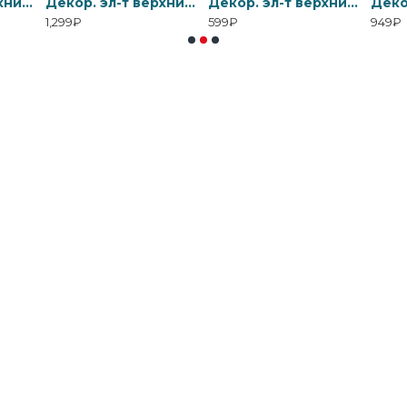
Декор. эл-т верхний Ultrawood арт. D 2095 (95x95x18)
Декор. эл-т верхний Ultrawood арт. D 4100 (195x89x30)
Декор. эл-т верхний Ultrawood арт. D 4200 (220x30x43)
1,299₽
599₽
949₽