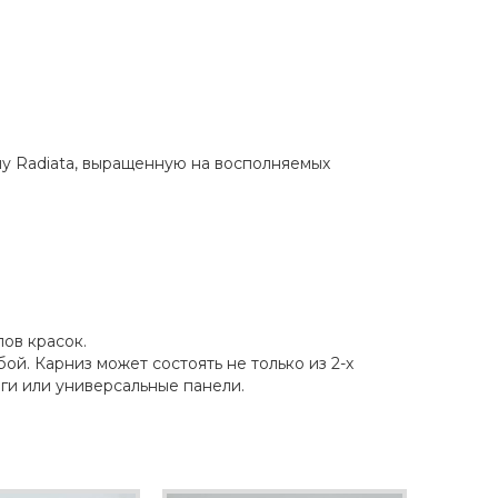
ну Radiatа, выращенную на восполняемых
ов красок.
й. Карниз может состоять не только из 2-х
нги или универсальные панели.