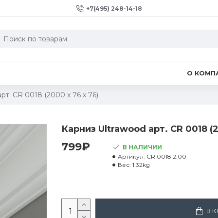
+7(495) 248-14-18
О КОМП
рт. CR 0018 (2000 х 76 х 76)
Карниз Ultrawood арт. CR 0018 (2
799₽
В НАЛИЧИИ
Артикул:
CR 0018 2.00
Вес:
1.32kg
В 