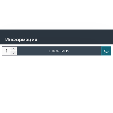
Информация
О компании
В КОРЗИНУ
Новости и акции
Доставка и оплата
Контакты
Дизайнерам
Каталог
Краска
Обои
Лепнина