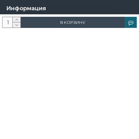
Информация
О компании
В КОРЗИНУ
Новости и акции
Доставка и оплата
Контакты
Дизайнерам
Каталог
Краска
Обои
Лепнина
Свет
Ковры
Фрески и фотообои
Теневой профиль
Поддержка