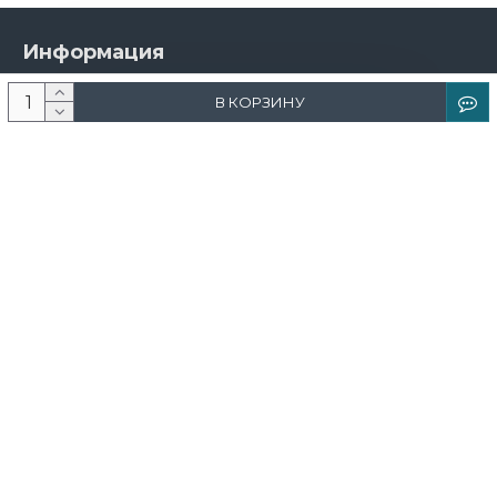
Информация
О компании
В КОРЗИНУ
Новости и акции
Доставка и оплата
Контакты
Дизайнерам
Каталог
Краска
Обои
Лепнина
Свет
Ковры
Фрески и фотообои
Теневой профиль