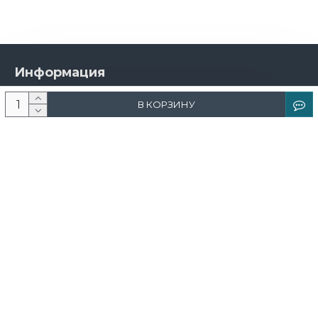
Информация
О компании
В КОРЗИНУ
Новости и акции
Доставка и оплата
Контакты
Дизайнерам
Каталог
Краска
Обои
Лепнина
Свет
Ковры
Фрески и фотообои