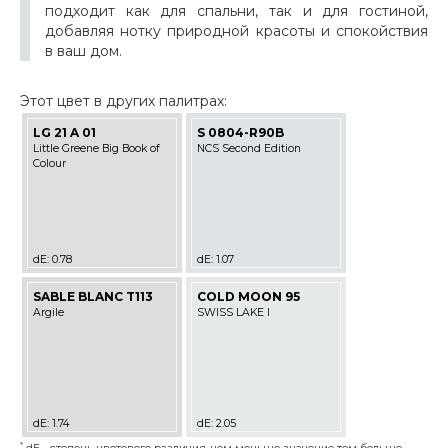
подходит как для спальни, так и для гостиной,
добавляя нотку природной красоты и спокойствия
в ваш дом.
Этот цвет в других палитрах:
LG 21 A 01
S 0804-R90B
Little Greene Big Book of
NCS Second Edition
Colour
dE: 0.78
dE: 1.07
SABLE BLANC T113
COLD MOON 95
Argile
SWISS LAKE I
dE: 1.74
dE: 2.05
*