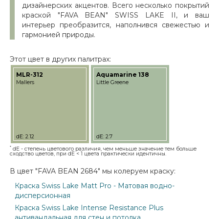
дизайнерских акцентов. Всего несколько покрытий
краской "FAVA BEAN" SWISS LAKE II, и ваш
интерьер преобразится, наполнився свежестью и
гармонией природы.
Этот цвет в других палитрах:
MLR-312
Aquamarine 138
Mallers
Little Greene
dE: 2.12
dE: 2.7
*
dE - степень цветового различия, чем меньше значение тем больше
сходство цветов, при dE < 1 цвета практически идентичны.
В цвет "FAVA BEAN 2684" мы колеруем краску:
Краска Swiss Lake Matt Pro - Матовая водно-
дисперсионная
Краска Swiss Lake Intense Resistance Plus
антивандальная для стен и потолка