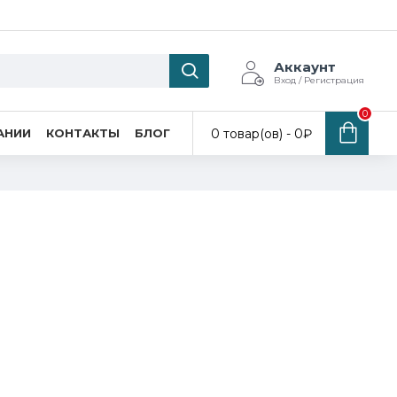
Аккаунт
Вход / Регистрация
0
0 товар(ов) - 0₽
АНИИ
КОНТАКТЫ
БЛОГ