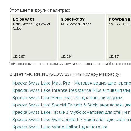
Этот цвет в других палитрах:
LG 05 W 01
S 0505-G10Y
POWDER B
Little Greene Big Book of
NCS Second Edition
SWISS LAKE I
Colour
dE: 0.67
dE: 0.94
dE: 1.31
*
dE - степень цветового различия, чем меньше значение тем больше сходст
В цвет "MORNING GLOW 2571" мы колеруем краску:
Краска Swiss Lake Matt Pro - Матовая водно-дисперси
Краска Swiss Lake Intense Resistance Plus антивандаль
Краска Swiss Lake Semi-matt 20 для ванной и кухни
Краска Swiss Lake Special Facade & Socle акриловая дл
Краска Swiss Lake Tactile 3 глубокоматовая для стен и 
Краска Swiss Lake Wall Comfort 7 моющаяся для стен и
Краска Swiss Lake White Brilliant для потолка