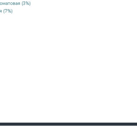
коматовая (3%)
я (7%)
Поддержка
8-495-2
☎