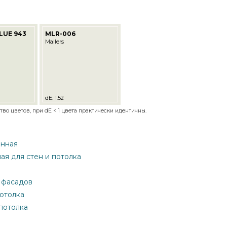
LUE 943
MLR-006
Mallers
dE: 1.52
во цветов, при dE < 1 цвета практически идентичны.
онная
ная для стен и потолка
я фасадов
потолка
 потолка