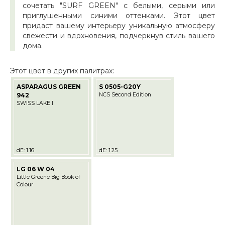
сочетать "SURF GREEN" с белыми, серыми или
приглушенными синими оттенками. Этот цвет
придаст вашему интерьеру уникальную атмосферу
свежести и вдохновения, подчеркнув стиль вашего
дома.
Этот цвет в других палитрах:
ASPARAGUS GREEN
S 0505-G20Y
942
NCS Second Edition
SWISS LAKE I
dE: 1.16
dE: 1.25
LG 06 W 04
Little Greene Big Book of
Colour