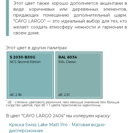
Этот цвет также хорошо дополняется акцентами в
виде коричневых или деревянных элементов,
придающих помещению дополнительный шарм.
"CAYO LARGO" — это идеальный выбор для тех, кто
желает создать атмосферу нежности и гармонии в
своем доме.
Этот цвет в других палитрах:
S 2030-B30G
RAL 6034
NCS Second Edition
RAL Classic
dE: 2.36
dE: 2.51
*
dE - степень цветового различия, чем меньше значение тем больше
сходство цветов, при dE < 1 цвета практически идентичны.
В цвет "CAYO LARGO 2404" мы колеруем краску:
Краска Swiss Lake Matt Pro - Матовая водно-
дисперсионная