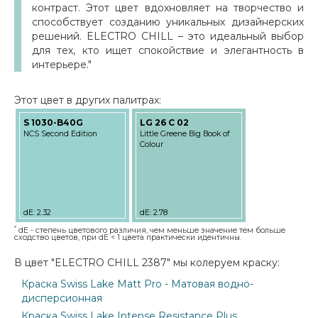
контраст. Этот цвет вдохновляет на творчество и
способствует созданию уникальных дизайнерских
решений. ELECTRO CHILL – это идеальный выбор
для тех, кто ищет спокойствие и элегантность в
интерьере."
Этот цвет в других палитрах:
S 1030-B40G
LG 26 C 02
NCS Second Edition
Little Greene Big Book of
Colour
dE: 2.32
dE: 2.78
*
dE - степень цветового различия, чем меньше значение тем больше
сходство цветов, при dE < 1 цвета практически идентичны.
В цвет "ELECTRO CHILL 2387" мы колеруем краску:
Краска Swiss Lake Matt Pro - Матовая водно-
дисперсионная
Краска Swiss Lake Intense Resistance Plus