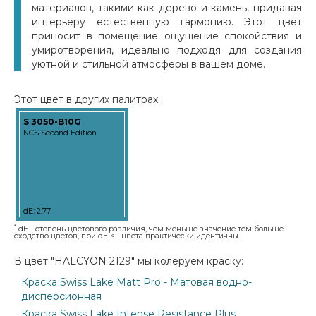
материалов, такими как дерево и камень, придавая
интерьеру естественную гармонию. Этот цвет
приносит в помещение ощущение спокойствия и
умиротворения, идеально подходя для создания
уютной и стильной атмосферы в вашем доме.
Этот цвет в других палитрах:
S 3050-B10G
NCS Second Edition
dE: 2.77
*
dE - степень цветового различия, чем меньше значение тем больше
сходство цветов, при dE < 1 цвета практически идентичны.
В цвет "HALCYON 2129" мы колеруем краску:
Краска Swiss Lake Matt Pro - Матовая водно-
дисперсионная
Краска Swiss Lake Intense Resistance Plus