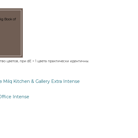
Big Book of
во цветов, при dE < 1 цвета практически идентичны.
ilq Kitchen & Gallery Extra Intense
ffice Intense