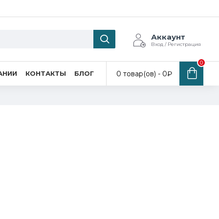
Аккаунт
Вход / Регистрация
0
0 товар(ов) - 0₽
АНИИ
КОНТАКТЫ
БЛОГ