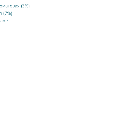
коматовая (3%)
я (7%)
cade