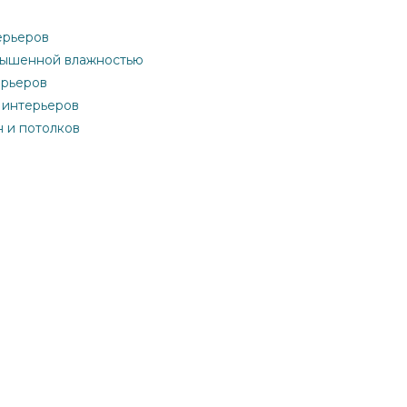
ерьеров
овышенной влажностью
ерьеров
 интерьеров
н и потолков