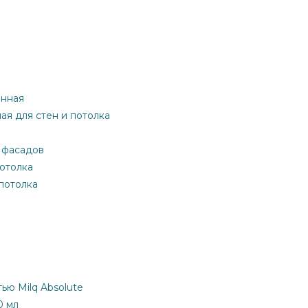
онная
ная для стен и потолка
я фасадов
потолка
 потолка
ью Milq Absolute
0 мл