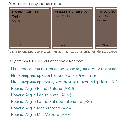
Этот цвет в других палитрах:
OMBRE BRULEE
COFFEE BREAK 655
LG 35 S 05
T444
SWISS LAKE I
Little Greene 
Colour
Argile
dE: 1.13
dE: 1.46
dE: 2.84
*
dE - степень цветового различия, чем меньше значение тем больше сходст
В цвет "RAL 8025" мы колеруем краску:
Износостойкая интерьерная краска для стен и потолков M
Интерьерная краска Lanors Mons «Premium»
Интерьерная краска для стен и потолков Milq Home & O
Краска Argile Blanc Plafond (ABP)
Краска Argile Laque Mate (ALM)
Краска Argile Laque Satinée Intérieure (ASI)
Краска Argile Mat Profond (AMP)
Краска Argile Mat Veloute (AMV)