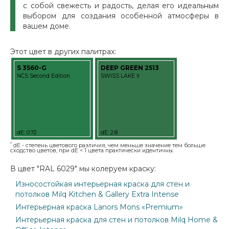
с собой свежесть и радость, делая его идеальным
выбором для создания особенной атмосферы в
вашем доме.
Этот цвет в других палитрах:
S 3560-G
DEEP GREEN 2513
NCS Second Edition
SWISS LAKE II
dE: 0.72
dE: 2.8
*
dE - степень цветового различия, чем меньше значение тем больше
сходство цветов, при dE < 1 цвета практически идентичны.
В цвет "RAL 6029" мы колеруем краску:
Износостойкая интерьерная краска для стен и
потолков Milq Kitchen & Gallery Extra Intense
Интерьерная краска Lanors Mons «Premium»
Интерьерная краска для стен и потолков Milq Home &