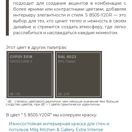
подходит для создания акцентов в комбинации с
более яркими или контрастными цветами, добавляя
интерьеру элегантности и стиля. S 8505-Y20R — это
выбор для тех, кто ценит тепло и нежность в своем
дизайне и стремится создать атмосферу, где легко
расслабиться и наслаждаться каждым моментом.
Этот цвет в других палитрах:
GYPSY 3018
RAL 6022
SWISS LAKE II
RAL Classic
dE: 1.51
dE: 2.47
*
dE - степень цветового различия, чем меньше значение тем больше
сходство цветов, при dE < 1 цвета практически идентичны.
В цвет " S 8505-Y20R" мы колеруем краску:
Износостойкая интерьерная краска для стен и
потолков Milq Kitchen & Gallery Extra Intense