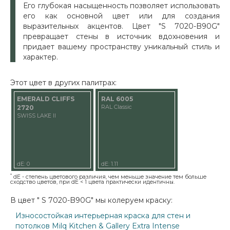
Его глубокая насыщенность позволяет использовать
его как основной цвет или для создания
выразительных акцентов. Цвет "S 7020-B90G"
превращает стены в источник вдохновения и
придает вашему пространству уникальный стиль и
характер.
Этот цвет в других палитрах:
EMERALD CLIFFS
RAL 6005
2720
RAL Classic
SWISS LAKE II
dE: 0
dE: 1.11
*
dE - степень цветового различия, чем меньше значение тем больше
сходство цветов, при dE < 1 цвета практически идентичны.
В цвет " S 7020-B90G" мы колеруем краску:
Износостойкая интерьерная краска для стен и
потолков Milq Kitchen & Gallery Extra Intense