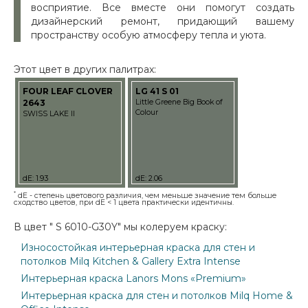
восприятие. Все вместе они помогут создать
дизайнерский ремонт, придающий вашему
пространству особую атмосферу тепла и уюта.
Этот цвет в других палитрах:
FOUR LEAF CLOVER
LG 41 S 01
2643
Little Greene Big Book of
Colour
SWISS LAKE II
dE: 1.93
dE: 2.06
*
dE - степень цветового различия, чем меньше значение тем больше
сходство цветов, при dE < 1 цвета практически идентичны.
В цвет " S 6010-G30Y" мы колеруем краску:
Износостойкая интерьерная краска для стен и
потолков Milq Kitchen & Gallery Extra Intense
Интерьерная краска Lanors Mons «Premium»
Интерьерная краска для стен и потолков Milq Home &