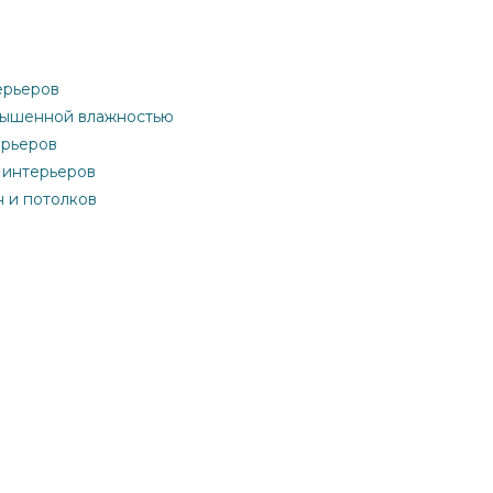
ерьеров
овышенной влажностью
ерьеров
 интерьеров
н и потолков