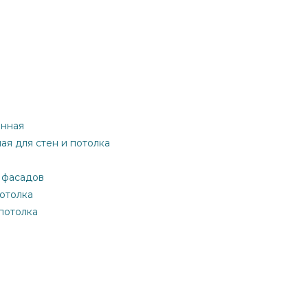
онная
ная для стен и потолка
я фасадов
потолка
 потолка