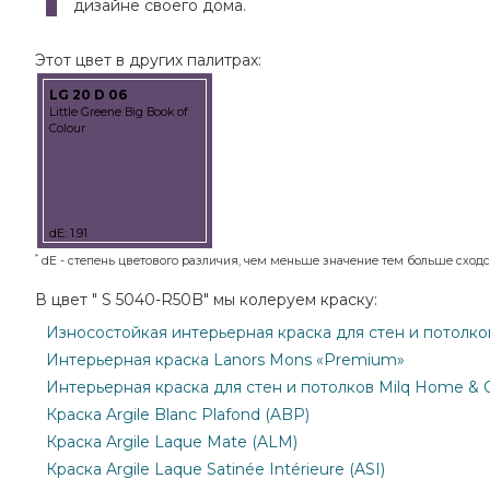
дизайне своего дома.
Этот цвет в других палитрах:
LG 20 D 06
Little Greene Big Book of
Colour
dE: 1.91
*
dE - степень цветового различия, чем меньше значение тем больше сходст
В цвет " S 5040-R50B" мы колеруем краску:
Износостойкая интерьерная краска для стен и потолков M
Интерьерная краска Lanors Mons «Premium»
Интерьерная краска для стен и потолков Milq Home & O
Краска Argile Blanc Plafond (ABP)
Краска Argile Laque Mate (ALM)
Краска Argile Laque Satinée Intérieure (ASI)