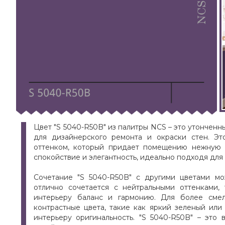
Цвет "S 5040-R50B" из палитры NCS – это утончен
для дизайнерского ремонта и окраски стен. Эт
оттенком, который придает помещению нежную 
спокойствие и элегантность, идеально подходя для
Сочетание "S 5040-R50B" с другими цветами мо
отлично сочетается с нейтральными оттенками,
интерьеру баланс и гармонию. Для более сме
контрастные цвета, такие как яркий зеленый или
интерьеру оригинальность. "S 5040-R50B" – это 