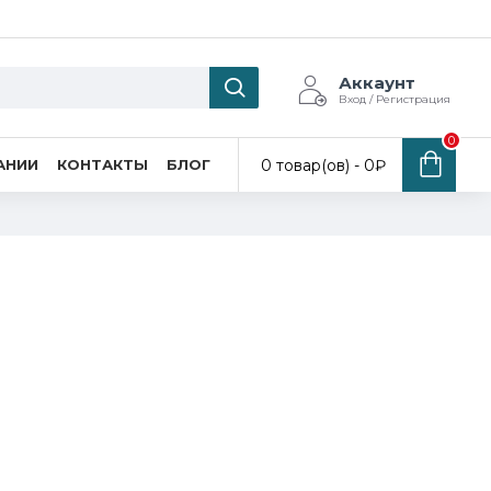
Аккаунт
Вход / Регистрация
0
0 товар(ов) - 0₽
АНИИ
КОНТАКТЫ
БЛОГ