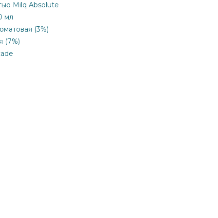
ью Milq Absolute
0 мл
коматовая (3%)
я (7%)
cade