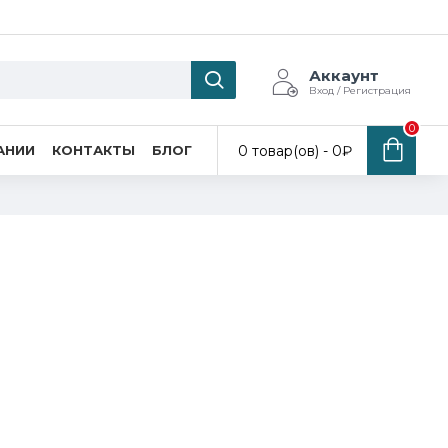
Аккаунт
Вход / Регистрация
0
0 товар(ов) - 0₽
АНИИ
КОНТАКТЫ
БЛОГ