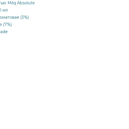
ью Milq Absolute
0 мл
коматовая (3%)
я (7%)
cade