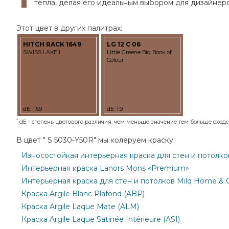
тепла, делая его идеальным выбором для дизайнерс
Этот цвет в других палитрах:
HITCH RACK 1649
LG 12 C 06
SWISS LAKE I
Little Greene Big Book of
Colour
dE: 1.59
dE: 1.9
*
dE - степень цветового различия, чем меньше значение тем больше сходст
В цвет " S 5030-Y50R" мы колеруем краску:
Износостойкая интерьерная краска для стен и потолков M
Интерьерная краска Lanors Mons «Premium»
Интерьерная краска для стен и потолков Milq Home & O
Краска Argile Blanc Plafond (ABP)
Краска Argile Laque Mate (ALM)
Краска Argile Laque Satinée Intérieure (ASI)