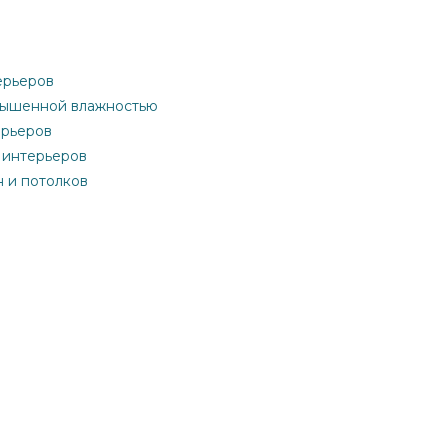
ерьеров
овышенной влажностью
ерьеров
 интерьеров
н и потолков