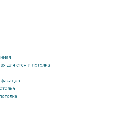
онная
ная для стен и потолка
я фасадов
потолка
 потолка