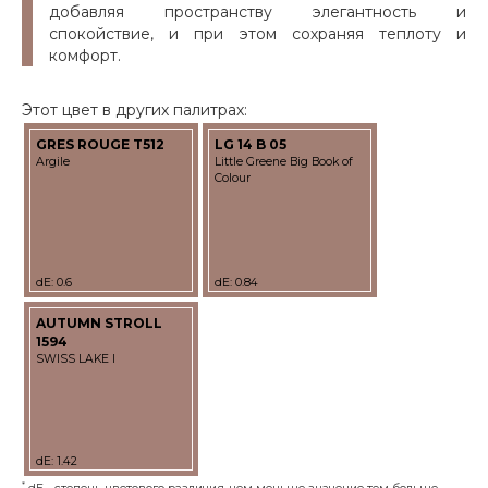
добавляя пространству элегантность и
спокойствие, и при этом сохраняя теплоту и
комфорт.
Этот цвет в других палитрах:
GRES ROUGE T512
LG 14 B 05
Argile
Little Greene Big Book of
Colour
dE: 0.6
dE: 0.84
AUTUMN STROLL
1594
SWISS LAKE I
dE: 1.42
*