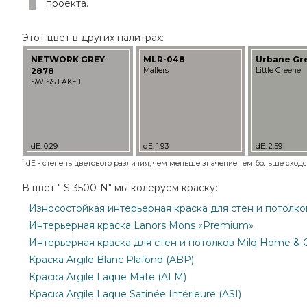
проекта.
Этот цвет в других палитрах:
NETWORK GREY
MLR-048
Urbane Gre
2878
Mallers
Little Greene
SWISS LAKE II
dE: 0.29
dE: 1.93
dE: 2.59
*
dE - степень цветового различия, чем меньше значение тем больше сходст
В цвет " S 3500-N" мы колеруем краску:
Износостойкая интерьерная краска для стен и потолков M
Интерьерная краска Lanors Mons «Premium»
Интерьерная краска для стен и потолков Milq Home & O
Краска Argile Blanc Plafond (ABP)
Краска Argile Laque Mate (ALM)
Краска Argile Laque Satinée Intérieure (ASI)