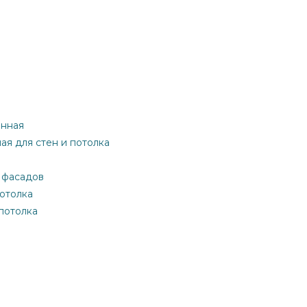
онная
ная для стен и потолка
я фасадов
потолка
 потолка