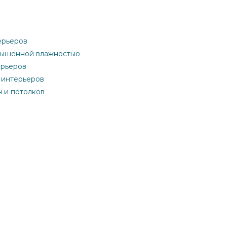
ерьеров
овышенной влажностью
ерьеров
 интерьеров
н и потолков