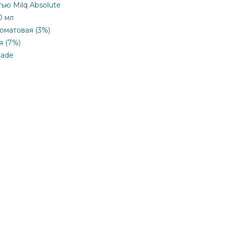
ью Milq Absolute
0 мл
коматовая (3%)
я (7%)
cade