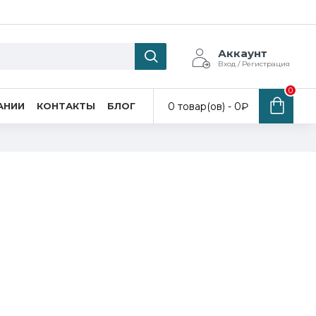
Аккаунт
Вход / Регистрация
0
0 товар(ов) - 0₽
АНИИ
КОНТАКТЫ
БЛОГ