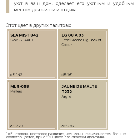
уют в ваш дом, сделает его уютным и удобным
местом для жизни и отдыха.
Этот цвет в других палитрах:
SEA MIST 842
LG 08 A 03
SWISS LAKE I
Little Greene Big Book of
Colour
dE: 1.42
dE: 1.61
MLR-098
JAUNE DE MALTE
Mallers
T232
Argile
dE: 2.29
dE: 2.83
*
dE - степень цветового различия, чем меньше значение тем больше
сходство цветов, при dE < 1 цвета практически идентичны.