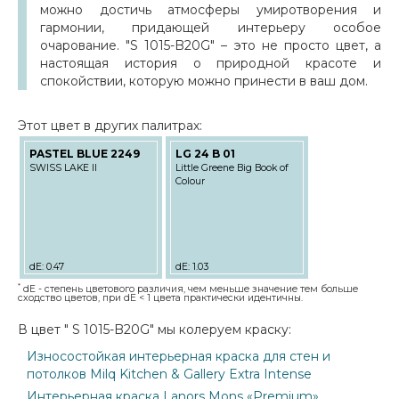
можно достичь атмосферы умиротворения и
гармонии, придающей интерьеру особое
очарование. "S 1015-B20G" – это не просто цвет, а
настоящая история о природной красоте и
спокойствии, которую можно принести в ваш дом.
Этот цвет в других палитрах:
PASTEL BLUE 2249
LG 24 B 01
SWISS LAKE II
Little Greene Big Book of
Colour
dE: 0.47
dE: 1.03
*
dE - степень цветового различия, чем меньше значение тем больше
сходство цветов, при dE < 1 цвета практически идентичны.
В цвет " S 1015-B20G" мы колеруем краску:
Износостойкая интерьерная краска для стен и
потолков Milq Kitchen & Gallery Extra Intense
Интерьерная краска Lanors Mons «Premium»