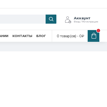
Аккаунт
Вход / Регистрация
0
0 товар(ов) - 0₽
АНИИ
КОНТАКТЫ
БЛОГ