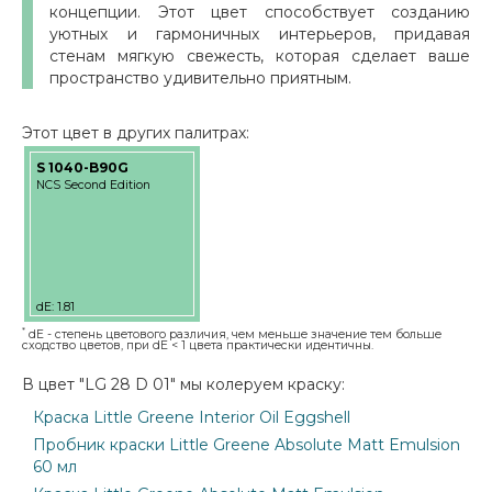
концепции. Этот цвет способствует созданию
уютных и гармоничных интерьеров, придавая
стенам мягкую свежесть, которая сделает ваше
пространство удивительно приятным.
Этот цвет в других палитрах:
S 1040-B90G
NCS Second Edition
dE: 1.81
*
dE - степень цветового различия, чем меньше значение тем больше
сходство цветов, при dE < 1 цвета практически идентичны.
В цвет "LG 28 D 01" мы колеруем краску:
Краска Little Greene Interior Oil Eggshell
Пробник краски Little Greene Absolute Matt Emulsion
60 мл