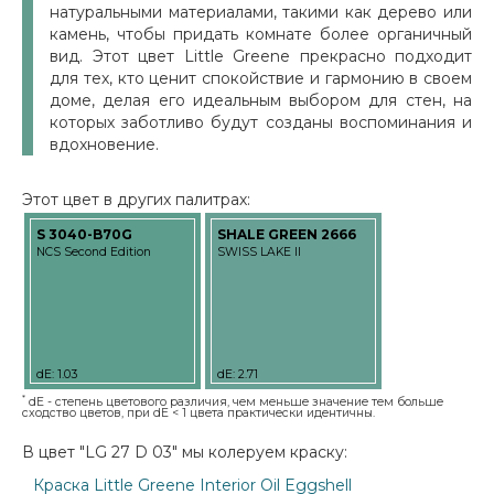
натуральными материалами, такими как дерево или
камень, чтобы придать комнате более органичный
вид. Этот цвет Little Greene прекрасно подходит
для тех, кто ценит спокойствие и гармонию в своем
доме, делая его идеальным выбором для стен, на
которых заботливо будут созданы воспоминания и
вдохновение.
Этот цвет в других палитрах:
S 3040-B70G
SHALE GREEN 2666
NCS Second Edition
SWISS LAKE II
dE: 1.03
dE: 2.71
*
dE - степень цветового различия, чем меньше значение тем больше
сходство цветов, при dE < 1 цвета практически идентичны.
В цвет "LG 27 D 03" мы колеруем краску:
Краска Little Greene Interior Oil Eggshell