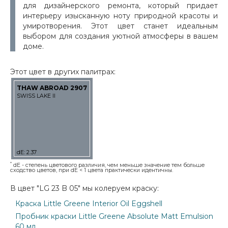
для дизайнерского ремонта, который придает
интерьеру изысканную ноту природной красоты и
умиротворения. Этот цвет станет идеальным
выбором для создания уютной атмосферы в вашем
доме.
Этот цвет в других палитрах:
THAW ABROAD 2907
SWISS LAKE II
dE: 2.37
*
dE - степень цветового различия, чем меньше значение тем больше
сходство цветов, при dE < 1 цвета практически идентичны.
В цвет "LG 23 B 05" мы колеруем краску:
Краска Little Greene Interior Oil Eggshell
Пробник краски Little Greene Absolute Matt Emulsion
60 мл