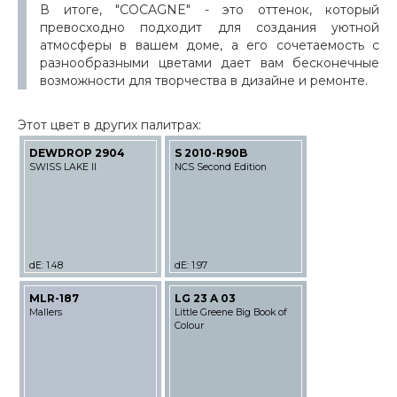
В итоге, "COCAGNE" - это оттенок, который
превосходно подходит для создания уютной
атмосферы в вашем доме, а его сочетаемость с
разнообразными цветами дает вам бесконечные
возможности для творчества в дизайне и ремонте.
Этот цвет в других палитрах:
DEWDROP 2904
S 2010-R90B
SWISS LAKE II
NCS Second Edition
dE: 1.48
dE: 1.97
MLR-187
LG 23 A 03
Mallers
Little Greene Big Book of
Colour