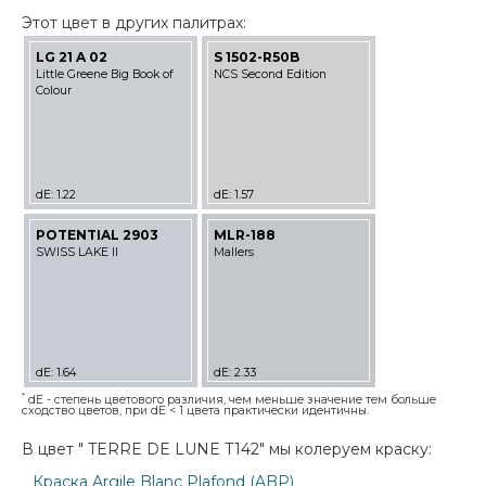
Этот цвет в других палитрах:
LG 21 A 02
S 1502-R50B
Little Greene Big Book of
NCS Second Edition
Colour
dE: 1.22
dE: 1.57
POTENTIAL 2903
MLR-188
SWISS LAKE II
Mallers
dE: 1.64
dE: 2.33
*
dE - степень цветового различия, чем меньше значение тем больше
сходство цветов, при dE < 1 цвета практически идентичны.
В цвет " TERRE DE LUNE T142" мы колеруем краску:
Краска Argile Blanc Plafond (ABP)