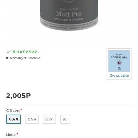
В НАЛИЧИИ
Артикул:
SWMP
Swiss Lake
2,005₽
Объем
0,4л
0,9л
2,7л
9л
Цвет: