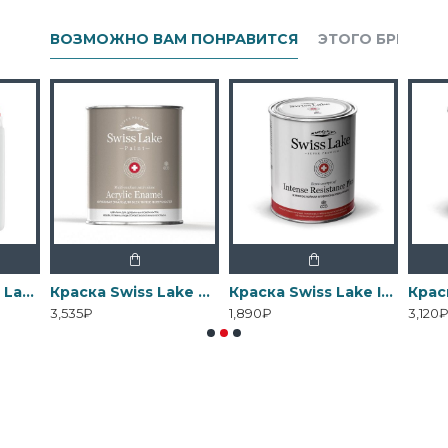
ВОЗМОЖНО ВАМ ПОНРАВИТСЯ
ЭТОГО БРЕНДА
Грунтовка Swiss Lake Wall Control универсальная для стен
Краска Swiss Lake Acrylic Enamel - Эмаль на водной основе для дерева
Краска Swiss Lake Intense Resistance Plus антивандальная для стен и потолка
3,535₽
1,890₽
3,120