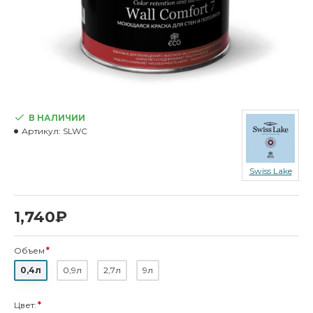
В НАЛИЧИИ
Артикул:
SLWC
Swiss Lake
1,740₽
Объем
0,4л
0,9л
2,7л
9л
Цвет: