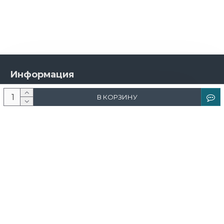
Информация
О компании
В КОРЗИНУ
Новости и акции
Доставка и оплата
Контакты
Дизайнерам
Каталог
Краска
Обои
Лепнина
Свет