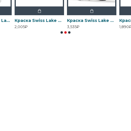
Грунтовка Swiss Lake Wall Control универсальная для стен
Краска Swiss Lake Matt Pro - Матовая водно-дисперсионная
Краска Swiss Lake Acrylic Enamel - Эмаль на водной основе для дерева
2,005₽
3,535₽
1,890