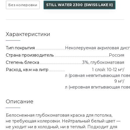
Без колеровки
STILL WATER 2300
(
SWISS LAKE II
)
Характеристики
Тип покрытия
Неколеруемая акриловая дисп
Страна производитель
Россия
Степень блеска
3%, глубокоматовая
Расход, кв.м на литр
1 слой: 10-12 м²/
л (ровная невпитывающая повер
9 м²/
л (неровная впитывающая пове
Описание
Белоснежная глубокоматовая краска для потолка,
не требующая колеровки. Нейтральный белый цвет —
не уходит ни в холодный, ни в теплый. Подходит для