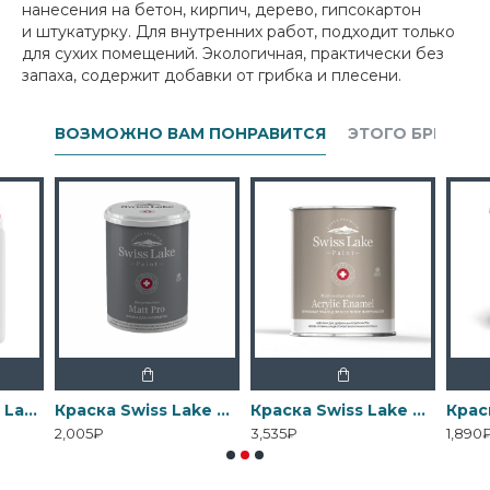
нанесения на бетон, кирпич, дерево, гипсокартон
и штукатурку. Для внутренних работ, подходит только
для сухих помещений. Экологичная, практически без
запаха, содержит добавки от грибка и плесени.
ВОЗМОЖНО ВАМ ПОНРАВИТСЯ
ЭТОГО БРЕНДА
Грунтовка Swiss Lake Wall Control универсальная для стен
Краска Swiss Lake Matt Pro - Матовая водно-дисперсионная
Краска Swiss Lake Acrylic Enamel - Эмаль на водной основе для дерева
2,005₽
3,535₽
1,890