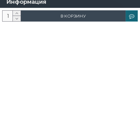
Информация
О компании
В КОРЗИНУ
Новости и акции
Доставка и оплата
Контакты
Дизайнерам
Каталог
Краска
Обои
Лепнина
Свет
Ковры
Фрески и фотообои
Теневой профиль
Поддержка