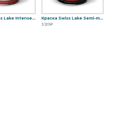
Краска Swiss Lake Intense Resistance Plus антивандальная для стен и потолка
Краска Swiss Lake Semi-matt 20 для ванной и кухни
3,120₽