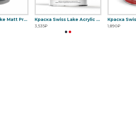
Краска Swiss Lake Matt Pro - Матовая водно-дисперсионная
Краска Swiss Lake Acrylic Enamel - Эмаль на водной основе для дерева
3,535₽
1,890₽