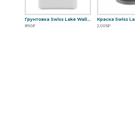
Грунтовка Swiss Lake Covering Primer с высокой кроющей способностью
Грунтовка Swiss Lake Wall Control универсальная для стен
890₽
2,005₽