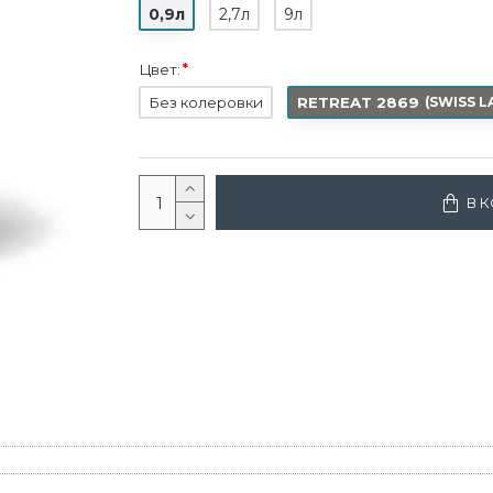
0,9л
2,7л
9л
Цвет:
Без колеровки
RETREAT 2869
(
SWISS LA
В 