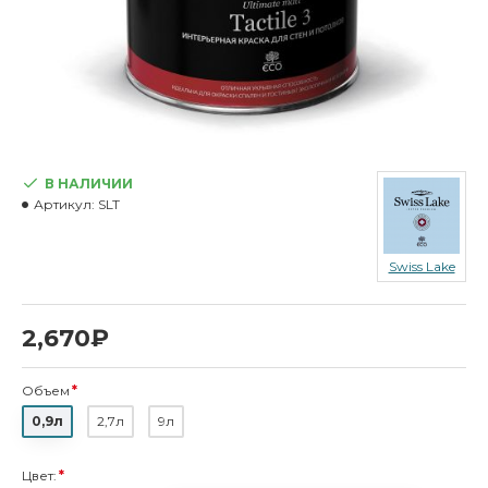
В НАЛИЧИИ
Артикул:
SLT
Swiss Lake
2,670₽
Объем
0,9л
2,7л
9л
Цвет: