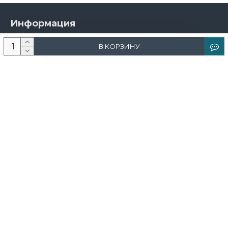
Информация
О компании
В КОРЗИНУ
Новости и акции
Доставка и оплата
Контакты
Дизайнерам
Каталог
Краска
Обои
Лепнина
Свет
Ковры
Фрески и фотообои
Теневой профиль