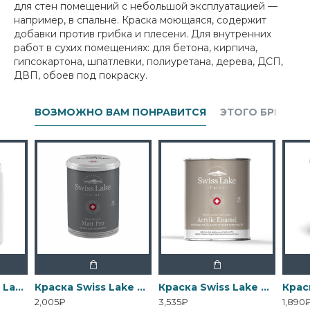
для стен помещений с небольшой эксплуатацией —
например, в спальне. Краска моющаяся, содержит
добавки против грибка и плесени. Для внутренних
работ в сухих помещениях: для бетона, кирпича,
гипсокартона, шпатлевки, полиуретана, дерева, ДСП,
ДВП, обоев под покраску.
ВОЗМОЖНО ВАМ ПОНРАВИТСЯ
ЭТОГО БРЕНДА
Грунтовка Swiss Lake Wall Control универсальная для стен
Краска Swiss Lake Matt Pro - Матовая водно-дисперсионная
Краска Swiss Lake Acrylic Enamel - Эмаль на водной основе для дерева
2,005₽
3,535₽
1,890