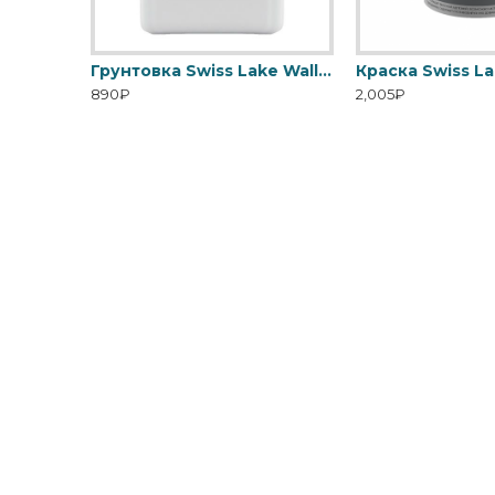
Грунтовка Swiss Lake Covering Primer с высокой кроющей способностью
Грунтовка Swiss Lake Wall Control универсальная для стен
890₽
2,005₽