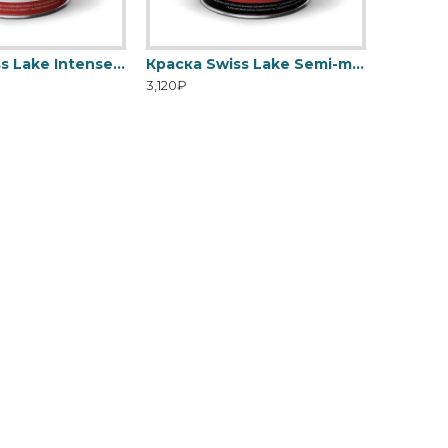
Краска Swiss Lake Intense Resistance Plus антивандальная для стен и потолка
Краска Swiss Lake Semi-matt 20 для ванной и кухни
3,120₽