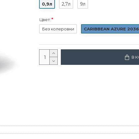
0,9л
2,7л
9л
Цвет:
Без колеровки
CARIBBEAN AZURE 2036
В 