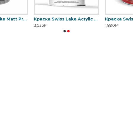
Краска Swiss Lake Matt Pro - Матовая водно-дисперсионная
Краска Swiss Lake Acrylic Enamel - Эмаль на водной основе для дерева
3,535₽
1,890₽