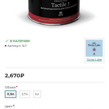
В НАЛИЧИИ
Артикул:
SLT
Swiss Lake
2,670₽
Объем
0,9л
2,7л
9л
Цвет: