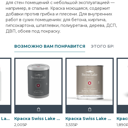
для стен помещений с небольшой эксплуатацией —
например, в спальне. Краска моющаяся, содержит
добавки против грибка и плесени. Для внутренних
работ в сухих помещениях: для бетона, кирпича,
гипсокартона, шпатлевки, полиуретана, дерева, ДСП,
ДВП, обоев под покраску.
ВОЗМОЖНО ВАМ ПОНРАВИТСЯ
ЭТОГО БРЕНДА
Грунтовка Swiss Lake Wall Control универсальная для стен
Краска Swiss Lake Matt Pro - Матовая водно-дисперсионная
Краска Swiss Lake Acrylic Enamel - Эмаль на водной основе для дерева
2,005₽
3,535₽
1,890