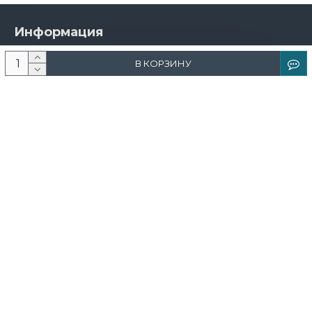
Информация
О компании
В КОРЗИНУ
Новости и акции
Доставка и оплата
Контакты
Дизайнерам
Каталог
Краска
Обои
Лепнина
Свет
Ковры
Фрески и фотообои
Теневой профиль