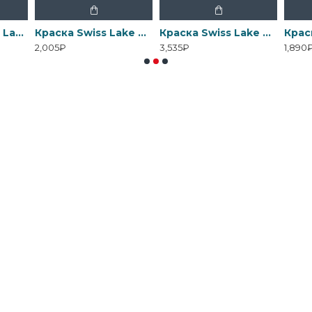
Грунтовка Swiss Lake Wall Control универсальная для стен
Краска Swiss Lake Matt Pro - Матовая водно-дисперсионная
Краска Swiss Lake Acrylic Enamel - Эмаль на водной основе для дерева
2,005₽
3,535₽
1,890