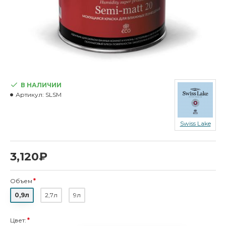
В НАЛИЧИИ
Артикул:
SLSM
Swiss Lake
3,120₽
Объем
0,9л
2,7л
9л
Цвет: