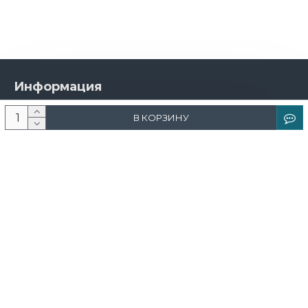
Информация
О компании
В КОРЗИНУ
Новости и акции
Доставка и оплата
Контакты
Дизайнерам
Каталог
Краска
Обои
Лепнина
Свет
Ковры