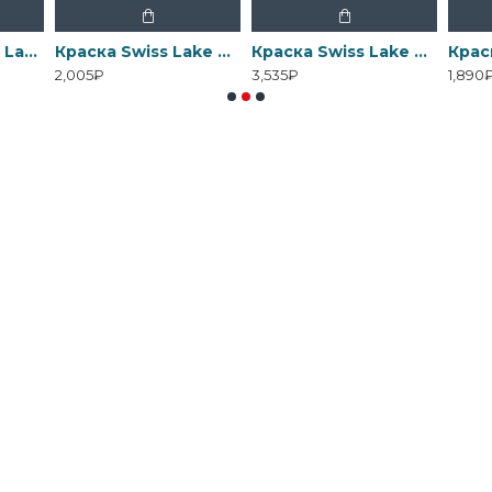
Грунтовка Swiss Lake Wall Control универсальная для стен
Краска Swiss Lake Matt Pro - Матовая водно-дисперсионная
Краска Swiss Lake Acrylic Enamel - Эмаль на водной основе для дерева
2,005₽
3,535₽
1,890