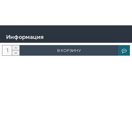
Информация
О компании
В КОРЗИНУ
Новости и акции
Доставка и оплата
Контакты
Дизайнерам
Каталог
Краска
Обои
Лепнина
Свет
Ковры