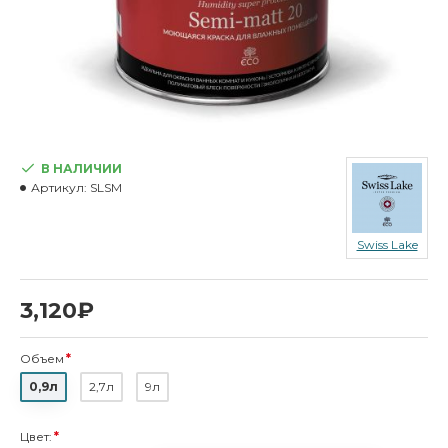
В НАЛИЧИИ
Артикул:
SLSM
Swiss Lake
3,120₽
Объем
0,9л
2,7л
9л
Цвет: