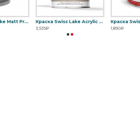
Краска Swiss Lake Matt Pro - Матовая водно-дисперсионная
Краска Swiss Lake Acrylic Enamel - Эмаль на водной основе для дерева
3,535₽
1,890₽