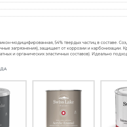
ликон-модицифированная, 54% твердых частиц в составе. Со
чные загрязнения), защищает от коррозии и карбонизации. К
катных и органических эластичных составов). Идеально подхо
НДА