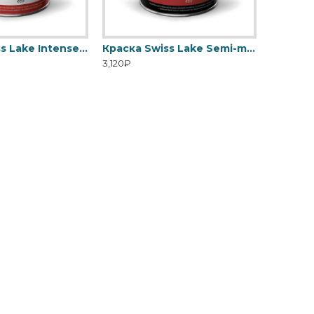
Краска Swiss Lake Intense Resistance Plus антивандальная для стен и потолка
Краска Swiss Lake Semi-matt 20 для ванной и кухни
3,120₽