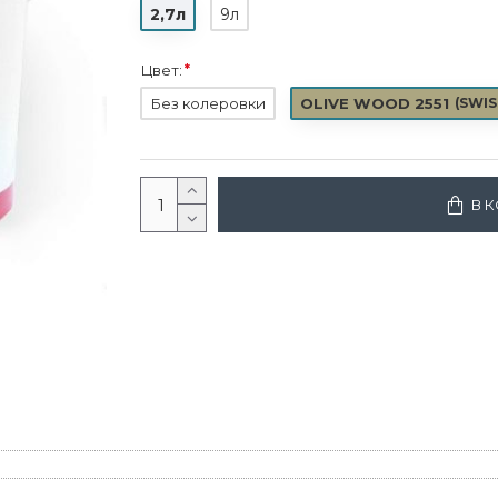
2,7л
9л
Цвет:
Без колеровки
OLIVE WOOD 2551
(
SWISS
В 