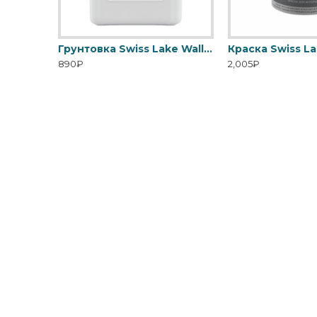
Грунтовка Swiss Lake Covering Primer с высокой кроющей способностью
Грунтовка Swiss Lake Wall Control универсальная для стен
890₽
2,005₽