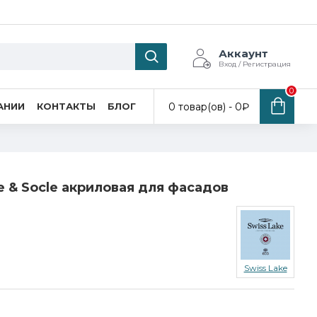
Аккаунт
Вход / Регистрация
0
0 товар(ов) - 0₽
АНИИ
КОНТАКТЫ
БЛОГ
de & Socle акриловая для фасадов
Swiss Lake