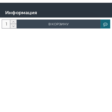
Информация
О компании
В КОРЗИНУ
Новости и акции
Доставка и оплата
Контакты
Дизайнерам
Каталог
Краска
Обои
Лепнина
Свет
Ковры
Фрески и фотообои
Теневой профиль