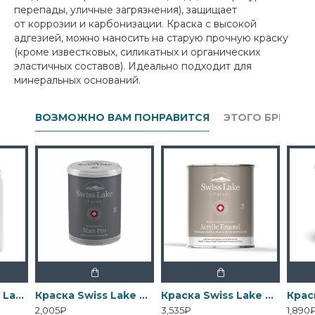
перепады, уличные загрязнения), защищает
от коррозии и карбонизации. Краска с высокой
адгезией, можно наносить на старую прочную краску
(кроме известковых, силикатных и органических
эластичных составов). Идеально подходит для
минеральных оснований.
ВОЗМОЖНО ВАМ ПОНРАВИТСЯ
ЭТОГО БРЕНДА
Грунтовка Swiss Lake Wall Control универсальная для стен
Краска Swiss Lake Matt Pro - Матовая водно-дисперсионная
Краска Swiss Lake Acrylic Enamel - Эмаль на водной основе для дерева
2,005₽
3,535₽
1,890