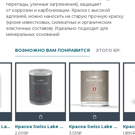
перепады, уличные загрязнения), защищает
от коррозии и карбонизации. Краска с высокой
адгезией, можно наносить на старую прочную краску
(кроме известковых, силикатных и органических
эластичных составов). Идеально подходит для
минеральных оснований.
ВОЗМОЖНО ВАМ ПОНРАВИТСЯ
ЭТОГО БРЕНДА
Грунтовка Swiss Lake Wall Control универсальная для стен
Краска Swiss Lake Matt Pro - Матовая водно-дисперсионная
Краска Swiss Lake Acrylic Enamel - Эмаль на водной основе для дерева
2,005₽
3,535₽
1,890