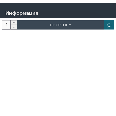
Информация
О компании
В КОРЗИНУ
Новости и акции
Доставка и оплата
Контакты
Дизайнерам
Каталог
Краска
Обои
Лепнина
Свет
Ковры
Фрески и фотообои
Теневой профиль