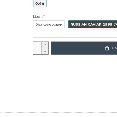
0,4л
Цвет:
Без колеровки
RUSSIAN CAVIAR 2995
(
S
В 