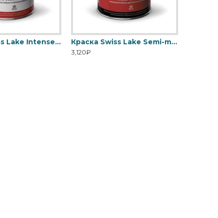
Краска Swiss Lake Intense Resistance Plus антивандальная для стен и потолка
Краска Swiss Lake Semi-matt 20 для ванной и кухни
3,120₽