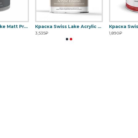
Краска Swiss Lake Matt Pro - Матовая водно-дисперсионная
Краска Swiss Lake Acrylic Enamel - Эмаль на водной основе для дерева
3,535₽
1,890₽