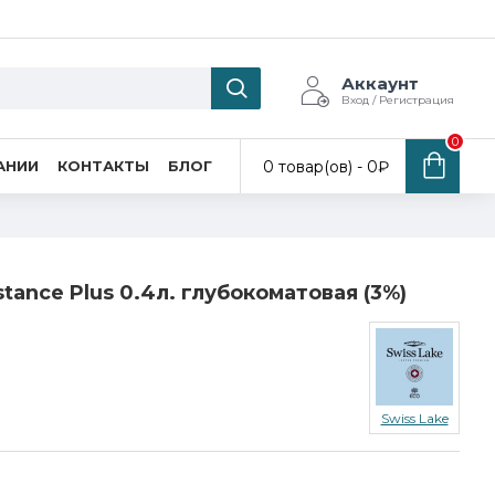
Аккаунт
Вход / Регистрация
0
0 товар(ов) - 0₽
АНИИ
КОНТАКТЫ
БЛОГ
tance Plus 0.4л. глубокоматовая (3%)
Swiss Lake