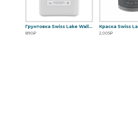
Грунтовка Swiss Lake Covering Primer с высокой кроющей способностью
Грунтовка Swiss Lake Wall Control универсальная для стен
890₽
2,005₽