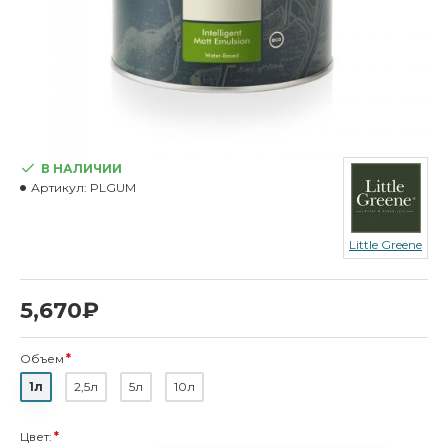
В НАЛИЧИИ
Артикул:
PLGUM
Little Greene
5,670₽
Объем
1л
2,5л
5л
10л
Цвет: