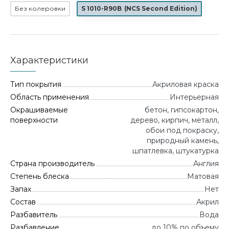
Без колеровки
S 1010-R90B
(
NCS Second Edition
)
Характеристики
Тип покрытия
Акриловая краска
Область применения
Интерьерная
Окрашиваемые
бетон, гипсокартон,
поверхности
дерево, кирпич, металл,
обои под покраску,
природный камень,
шпатлевка, штукатурка
Страна производитель
Англия
Степень блеска
Матовая
Запах
Нет
Состав
Акрил
Разбавитель
Вода
Разбавление
до 10% по объему