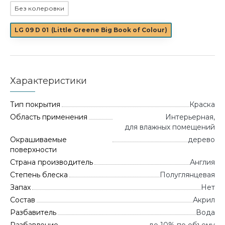
Без колеровки
LG 09 D 01
(
Little Greene Big Book of Colour
)
Характеристики
Тип покрытия
Краска
Область применения
Интерьерная,
для влажных помещений
Окрашиваемые
дерево
поверхности
Страна производитель
Англия
Степень блеска
Полуглянцевая
Запах
Нет
Состав
Акрил
Разбавитель
Вода