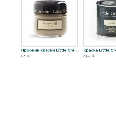
2021
Пробник краски Little Greene Absolute Matt Emulsion 60 мл
850₽
5,040₽