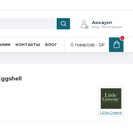
Аккаунт
Вход / Регистрация
0
0 товар(ов) - 0₽
АНИИ
КОНТАКТЫ
БЛОГ
Eggshell
Little Greene