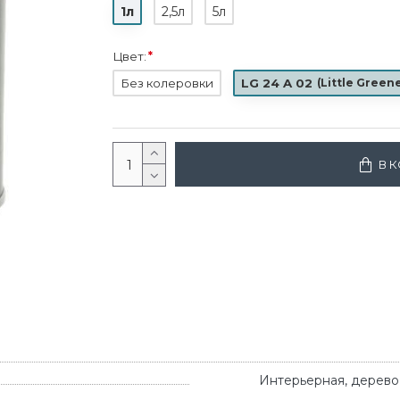
1л
2,5л
5л
Цвет:
Без колеровки
LG 24 A 02
(
Little Green
В 
Интерьерная, дерево,