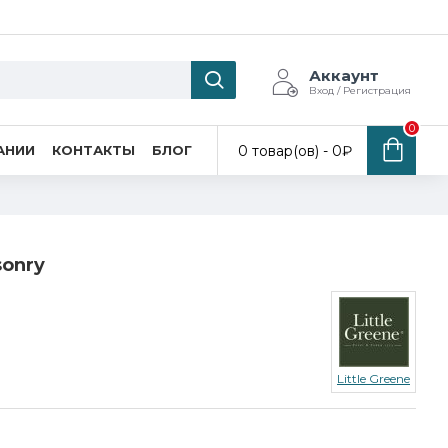
Аккаунт
Вход / Регистрация
0
0 товар(ов) - 0₽
АНИИ
КОНТАКТЫ
БЛОГ
sonry
Little Greene