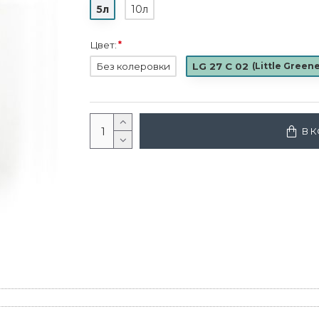
5л
10л
Цвет:
Без колеровки
LG 27 C 02
(
Little Green
В 