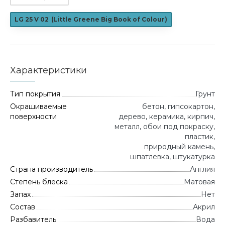
LG 25 V 02
(
Little Greene Big Book of Colour
)
Характеристики
Тип покрытия
Грунт
Окрашиваемые
бетон, гипсокартон,
поверхности
дерево, керамика, кирпич,
металл, обои под покраску,
пластик,
природный камень,
шпатлевка, штукатурка
Страна производитель
Англия
Степень блеска
Матовая
Запах
Нет
Состав
Акрил
Разбавитель
Вода