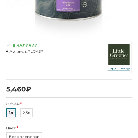
В НАЛИЧИИ
Артикул:
PLGASP
Little Greene
5,460₽
Объем
1л
2,5л
Цвет:
Без колеровки