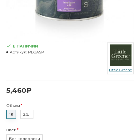
В НАЛИЧИИ
Артикул:
PLGASP
Little Greene
5,460₽
Объем
1л
2,5л
Цвет:
Без колеровки