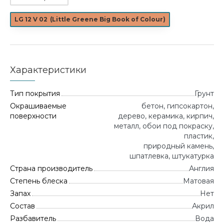
LG 12 V 02
(
Little Greene Big Book of Colour
)
Характеристики
Тип покрытия
Грунт
Окрашиваемые
бетон, гипсокартон,
поверхности
дерево, керамика, кирпич,
металл, обои под покраску,
пластик,
природный камень,
шпатлевка, штукатурка
Страна производитель
Англия
Степень блеска
Матовая
Запах
Нет
Состав
Акрил
Разбавитель
Вода