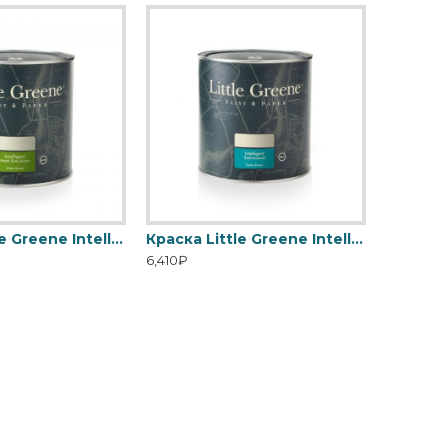
Краска Little Greene Intelligent Matt Emulsion
Краска Little Greene Intelligent Satinwood
6,410₽