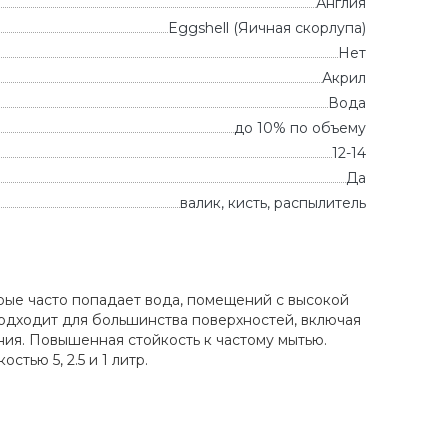
Англия
Eggshell (Яичная скорлупа)
Нет
Акрил
Вода
до 10% по объему
12-14
Да
валик, кисть, распылитель
торые часто попадает вода, помещений с высокой
Подходит для большинства поверхностей, включая
ния. Повышенная стойкость к частому мытью.
стью 5, 2.5 и 1 литр.