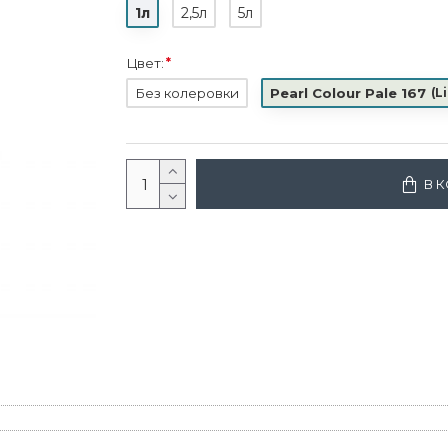
1л
2,5л
5л
Цвет:
Без колеровки
Pearl Colour Pale 167
(
L
В 