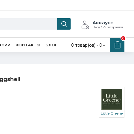
Аккаунт
Вход / Регистрация
0
0 товар(ов) - 0₽
АНИИ
КОНТАКТЫ
БЛОГ
Eggshell
Little Greene